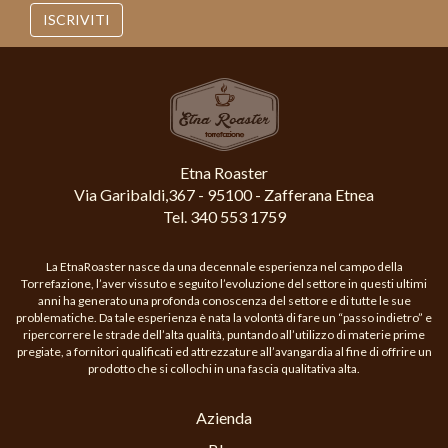
ISCRIVITI
Etna Roaster
Via Garibaldi,367 - 95100 - Zafferana Etnea
Tel. 340 553 1759
La EtnaRoaster nasce da una decennale esperienza nel campo della
Torrefazione, l’aver vissuto e seguito l’evoluzione del settore in questi ultimi
anni ha generato una profonda conoscenza del settore e di tutte le sue
problematiche. Da tale esperienza è nata la volontà di fare un “passo indietro” e
ripercorrere le strade dell’alta qualità, puntando all’utilizzo di materie prime
pregiate, a fornitori qualificati ed attrezzature all’avangardia al fine di offrire un
prodotto che si collochi in una fascia qualitativa alta.
Azienda