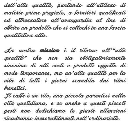
dell’alta qualità, puntando all’utilizzo di
materie prime pregiate, a fornitori qualificati
ed attrezzature all’avangardia al fine di
offrire un prodotto che si collochi in una fascia
qualitativa alta.
La nostra
mission
è il ritorno all’“
alta
qualità”
che non sia obbligatoriamente
sinonimo di alti costi o prodotti oggetto di
mode temporanee, ma un’alta qualità per la
vita di tutti i giorni scandita dai ritmi
frenetici.
Il caffè è un rito, una piccola parentesi nella
vita quotidiana, e se anche a questi piccoli
gesti non dedichiamo le giuste attenzioni
ricadranno inesorabilmente nell’ordinarietà.