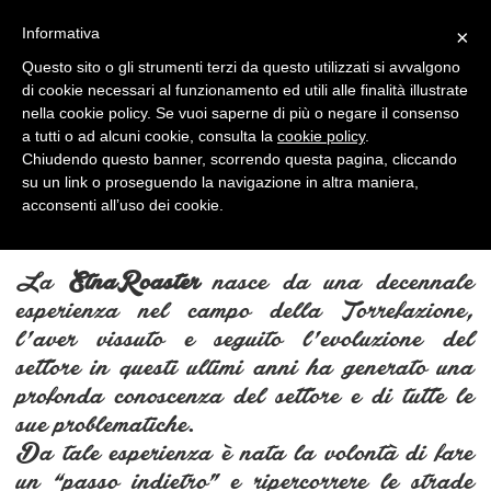
|
|
0
Informativa
×
Toggle
navigation
Questo sito o gli strumenti terzi da questo utilizzati si avvalgono
di cookie necessari al funzionamento ed utili alle finalità illustrate
nella cookie policy. Se vuoi saperne di più o negare il consenso
a tutti o ad alcuni cookie, consulta la
cookie policy
.
Chiudendo questo banner, scorrendo questa pagina, cliccando
su un link o proseguendo la navigazione in altra maniera,
acconsenti all’uso dei cookie.
Azienda
La
EtnaRoaster
nasce da una decennale
esperienza nel campo della Torrefazione,
l’aver vissuto e seguito l’evoluzione del
settore in questi ultimi anni ha generato una
profonda conoscenza del settore e di tutte le
sue problematiche.
Da tale esperienza è nata la volontà di fare
un “passo indietro” e ripercorrere le strade